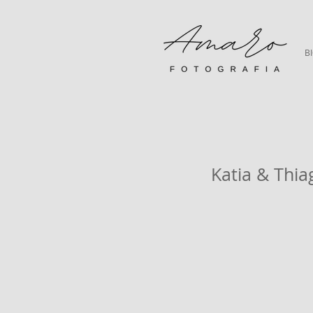
B
Katia & Thia