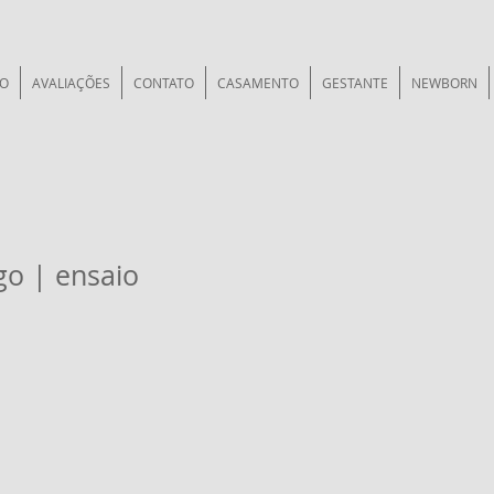
IO
AVALIAÇÕES
CONTATO
CASAMENTO
GESTANTE
NEWBORN
go | ensaio